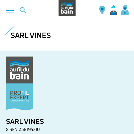
Aller
au
SARL VINES
contenu
principal
SARL VINES
SIREN: 338194210