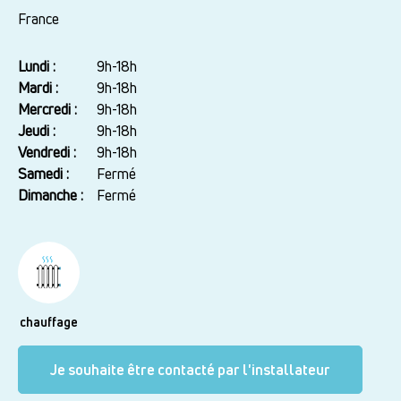
France
Lundi :
Jour
Plage
9h-18h
horaire
Mardi :
9h-18h
Mercredi :
9h-18h
Jeudi :
9h-18h
Vendredi :
9h-18h
Samedi :
Fermé
Dimanche :
Fermé
chauffage
Je souhaite être contacté par l'installateur