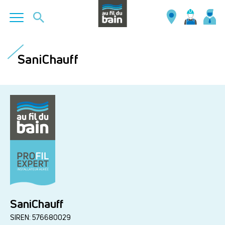
Aller
au
SaniChauff
contenu
principal
SaniChauff
SIREN: 576680029