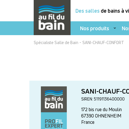
Des salles
de bains à v
Nos produits
No
Aller
-
Spécialiste Salle de Bain
SANI-CHAUF-CONFORT
au
contenu
principal
SANI-CHAUF-C
SIREN: 51191136400000
172 bis rue du Moulin
67390
OHNENHEIM
France