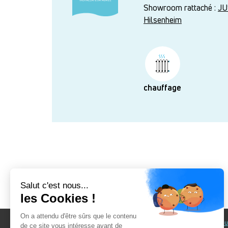
Showroom rattaché :
JU
Hilsenheim
chauffage
Au fil du Bain
Au fil d