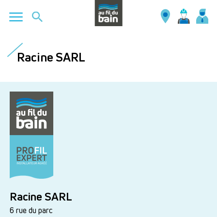
Aller
au
Racine SARL
contenu
principal
Racine SARL
6 rue du parc