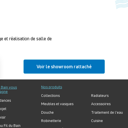
e et réalisation de salle de
Voir le showroom rattaché
Nos produits
u Bain vous
agne
Collections
Radiateurs
dances
Meubles et vasques
Accessoires
ojet
Douche
Traitement de l'eau
isir
Robinetterie
Cuisine
u Fil du Bain