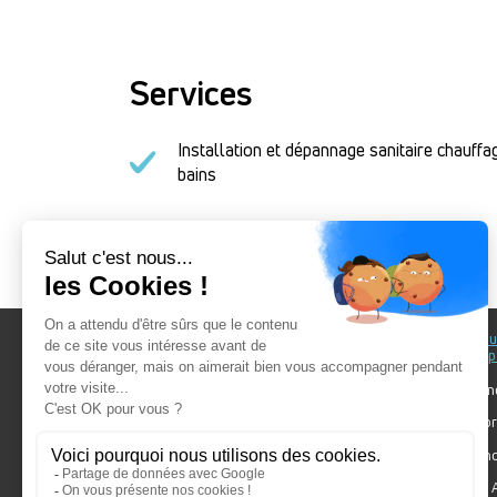
Services
Installation et dépannage sanitaire chauffag
bains
Au fil du Bain
Au fil d
accomp
Nos showrooms
Nos ten
Nos installateurs
Votre pr
Prendre RDV
Bien cho
Nos engagements
Forum A