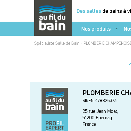
Des salles
de bains à v
Nos produits
No
Aller
-
Spécialiste Salle de Bain
PLOMBERIE CHAMPENOIS
au
contenu
principal
PLOMBERIE C
SIREN: 478826373
25 rue Jean Moet,
51200
Epernay
France