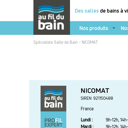
Des salles
de bains à v
Nos produits
No
Aller
-
Spécialiste Salle de Bain
NICOMAT
au
contenu
principal
NICOMAT
SIREN: 921150488
France
Lundi :
Jour
Plage
9h-12h, 14h
horaire
Mardi :
9h-12h, 14h