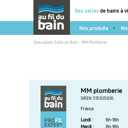
Des salles
de bains à v
Nos produits
No
Aller
-
Spécialiste Salle de Bain
MM Plomberie
au
contenu
principal
MM plomberie
SIREN: 515305936
France
Lundi :
Jour
Plage
8h-18h
horaire
Mardi :
8h-18h