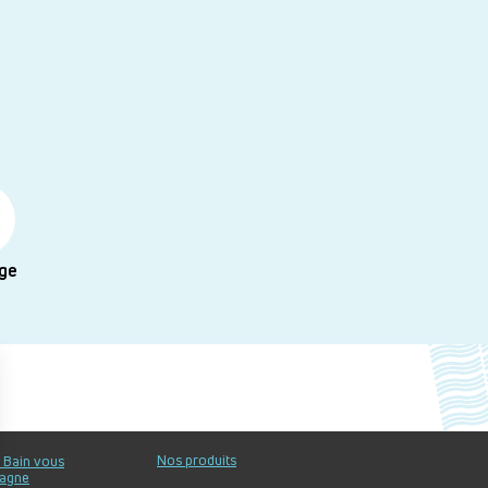
ge
Nos produits
u Bain vous
agne