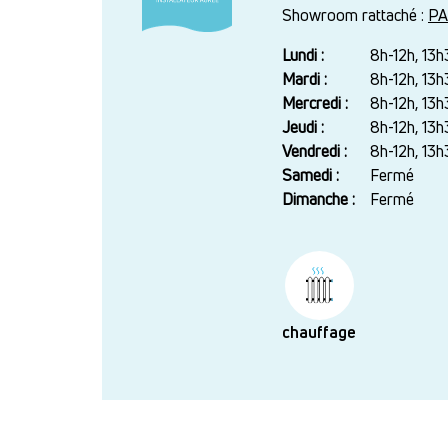
Showroom rattaché :
PA
Lundi :
Jour
Plage
8h-12h, 13h
horaire
Mardi :
8h-12h, 13h
Mercredi :
8h-12h, 13h
Jeudi :
8h-12h, 13h
Vendredi :
8h-12h, 13h
Samedi :
Fermé
Dimanche :
Fermé
chauffage