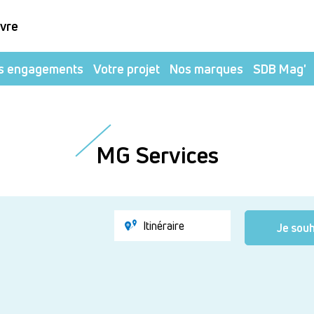
ivre
s engagements
Votre projet
Nos marques
SDB Mag'
MG Services
Itinéraire
Je souh