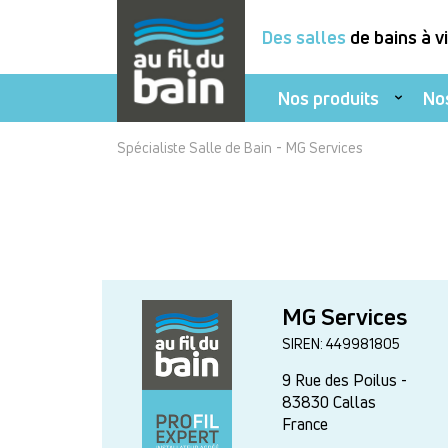
Des salles
de bains à v
Nos produits
No
Aller
-
Spécialiste Salle de Bain
MG Services
au
contenu
principal
MG Services
SIREN: 449981805
9 Rue des Poilus -
83830
Callas
France