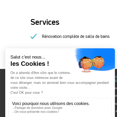
Services
Rénovation complète de salle de bains
Au fil du Bain
Au fil d
accomp
Nos showrooms
Nos ten
Nos installateurs
Votre pr
Prendre RDV
Bien cho
Nos engagements
Forum A
SDB Mag'