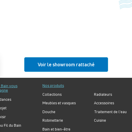
Voir le showroom rattaché
Nos produits
u Bain vous
agne
Collections
Radiateurs
dances
Meubles et vasques
Accessoires
ojet
Douche
Traitement de l'eau
isir
Robinetterie
Cuisine
u Fil du Bain
Bain et bien-être