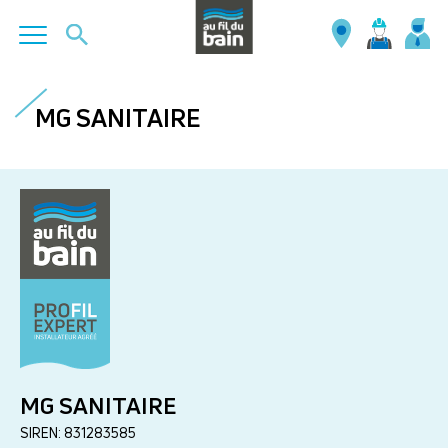
Aller
au
MG SANITAIRE
contenu
principal
MG SANITAIRE
SIREN: 831283585