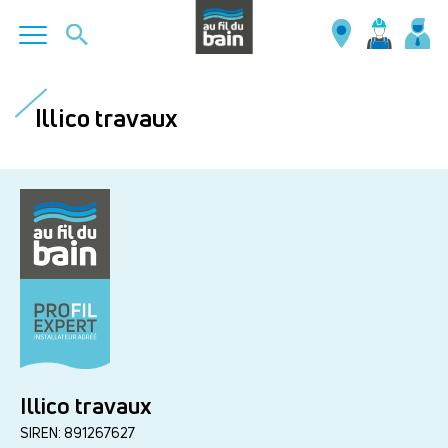
Aller
au
Illico travaux
contenu
principal
Illico travaux
SIREN: 891267627