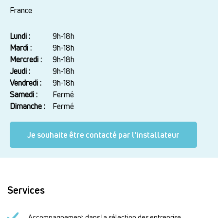
France
Lundi :
Jour
Plage
9h-18h
horaire
Mardi :
9h-18h
Mercredi :
9h-18h
Jeudi :
9h-18h
Vendredi :
9h-18h
Samedi :
Fermé
Dimanche :
Fermé
Je souhaite être contacté par l'installateur
Services
Accompagnement dans la sélection des entreprise