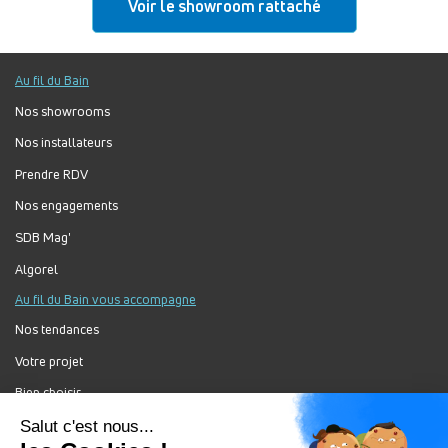
Voir le showroom rattaché
Au fil du Bain
Nos showrooms
Nos installateurs
Prendre RDV
Nos engagements
SDB Mag'
Algorel
Au fil du Bain vous accompagne
Nos tendances
Votre projet
Bien choisir
Forum Au Fil du Bain