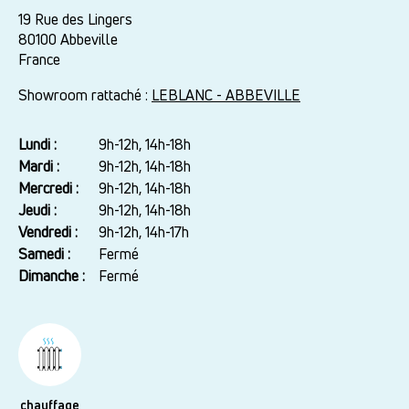
19 Rue des Lingers
80100
Abbeville
France
Showroom rattaché :
LEBLANC - ABBEVILLE
Lundi :
Jour
Plage
9h-12h, 14h-18h
horaire
Mardi :
9h-12h, 14h-18h
Mercredi :
9h-12h, 14h-18h
Jeudi :
9h-12h, 14h-18h
Vendredi :
9h-12h, 14h-17h
Samedi :
Fermé
Dimanche :
Fermé
chauffage