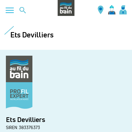
Aller
au
Ets Devilliers
contenu
principal
Ets Devilliers
SIREN: 383376373