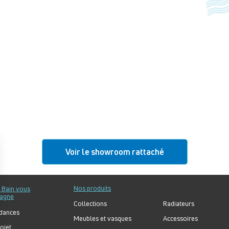
Voir le showroom rattaché
Nos produits
u Bain vous
agne
Collections
Radiateurs
dances
Meubles et vasques
Accessoires
ojet