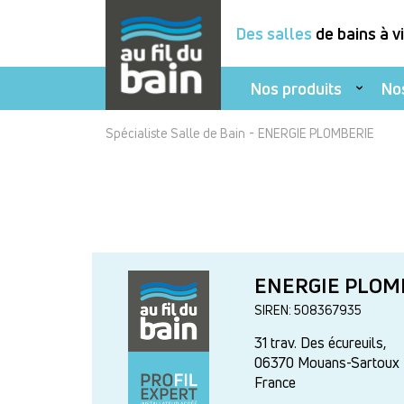
Des salles
de bains à v
Nos produits
No
Aller
-
Spécialiste Salle de Bain
ENERGIE PLOMBERIE
au
contenu
principal
ENERGIE PLOM
SIREN: 508367935
31 trav. Des écureuils,
06370
Mouans-Sartoux
France