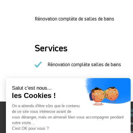
Rénovation complète de salles de bains
Services
Rénovation complète salles de bains
Au fil du Bain
Au fil d
accomp
Nos showrooms
Nos ten
Nos installateurs
Votre pr