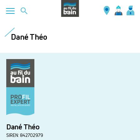
Aller
au
Dané Théo
contenu
principal
Dané Théo
SIREN: 842702979