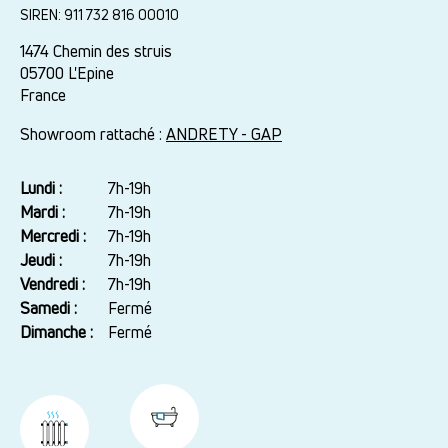
SIREN: 911 732 816 00010
1474 Chemin des struis
05700
L'Epine
France
Showroom rattaché :
ANDRETY - GAP
Lundi :
Jour
Plage
7h-19h
horaire
Mardi :
7h-19h
Mercredi :
7h-19h
Jeudi :
7h-19h
Vendredi :
7h-19h
Samedi :
Fermé
Dimanche :
Fermé