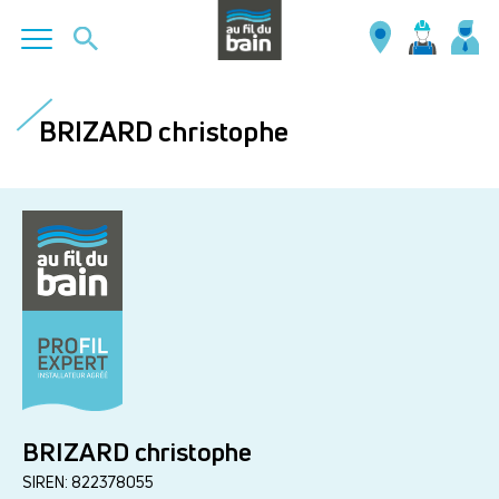
Aller
au
BRIZARD christophe
contenu
principal
BRIZARD christophe
SIREN: 822378055