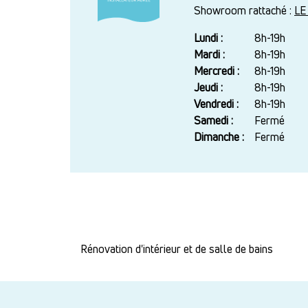
Showroom rattaché :
LE
Lundi :
Jour
Plage
8h-19h
horaire
Mardi :
8h-19h
Mercredi :
8h-19h
Jeudi :
8h-19h
Vendredi :
8h-19h
Samedi :
Fermé
Dimanche :
Fermé
Rénovation d'intérieur et de salle de bains