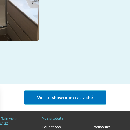
Voir le showroom rattaché
Nos produits
u Bain vous
agne
Collections
Radiateurs