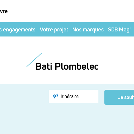
ivre
s engagements
Votre projet
Nos marques
SDB Mag'
Bati Plombelec
Itinéraire
Je souh