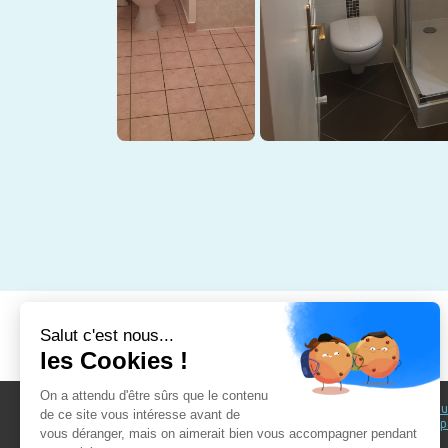
Au fil du Bain
Au fil d
accomp
Nos showrooms