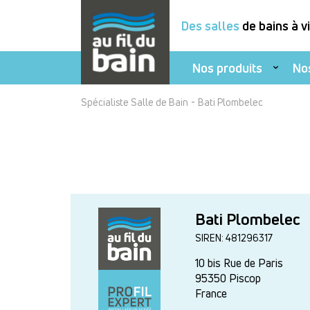
Des salles
de bains à v
Nos produits
No
Aller
-
Spécialiste Salle de Bain
Bati Plombelec
au
contenu
principal
Bati Plombelec
SIREN: 481296317
10 bis Rue de Paris
95350
Piscop
France