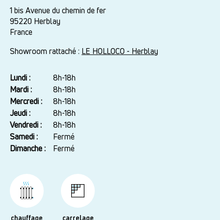
1 bis Avenue du chemin de fer
95220
Herblay
France
Showroom rattaché :
LE HOLLOCO - Herblay
Lundi :
Jour
Plage
8h-18h
horaire
Mardi :
8h-18h
Mercredi :
8h-18h
Jeudi :
8h-18h
Vendredi :
8h-18h
Samedi :
Fermé
Dimanche :
Fermé
chauffage
carrelage