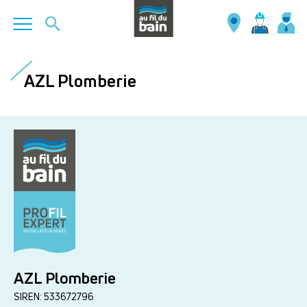
Aller
au
AZL Plomberie
contenu
principal
AZL Plomberie
SIREN: 533672796