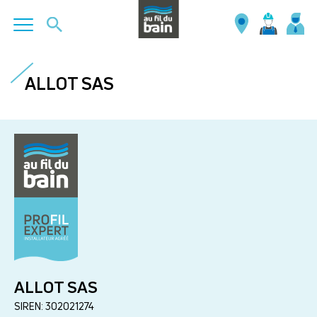
Aller
au
ALLOT SAS
contenu
principal
ALLOT SAS
SIREN: 302021274