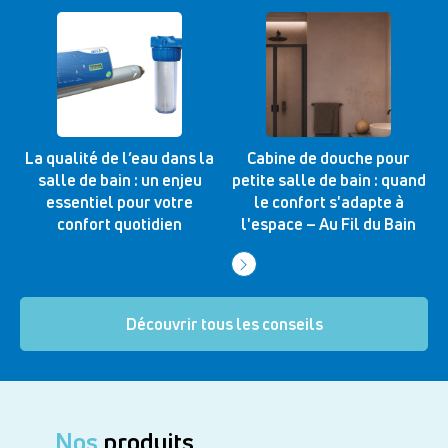
La qualité de l’eau dans la
Cabine de douche pour
salle de bain : un enjeu
petite salle de bain : quand
essentiel pour votre
le confort s'adapte à
confort quotidien
l'espace – Au Fil du Bain
Découvrir tous les conseils
Nos
produits