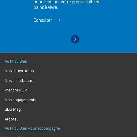
pour imaginer votre propre salle de
bains à vivre.
Consulter
Au fil du Bain
Nos showrooms
Nos installateurs
Prendre RDV
Nos engagements
SDB Mag'
Algorel
Au fil du Bain vous accompagne